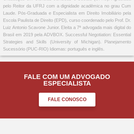
pelo Reitor da UFRJ com a dignidade acadêmica no grau Cum
Laude. Pós-Graduada e Especialista em Direito Imobiliário pela
Escola Paulista de Direito (EPD), curso coordenado pelo Prof. Dr.
Luiz Antonio Scavone Junior. Eleita a 7ª advogada mais digital do
Brasil em 2019 pela ADVBOX. Successful Negotiation: Essential
Strategies and Skills (University of Michigan). Planejamento
Sucessório (PUC-RIO) Idiomas: português e inglês.
FALE COM UM ADVOGADO
ESPECIALISTA
FALE CONOSCO