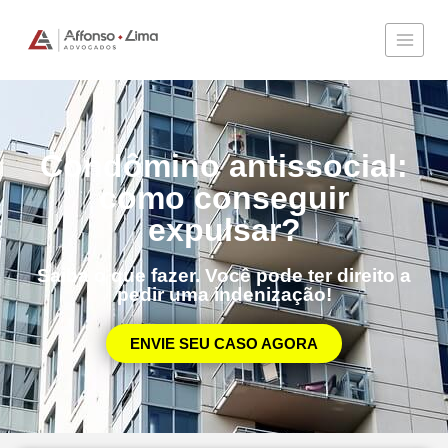
Condômino antissocial:
como conseguir
expulsar?
Saiba o que fazer. Você pode ter direito a
pedir uma indenização!
ENVIE SEU CASO AGORA