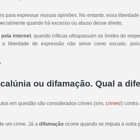
res para expressar nossas opiniões. No entanto, essa liberdad
pecialmente quando há excesso ou abuso desse direito.
pela internet
, quando críticas ultrapassam os limites do res
as, a liberdade de expressão não serve como escudo, pois
?
a, calúnia ou difamação. Qual a di
itutos em questão são considerados crimes (sim,
crimes
!) contr
 de um crime. Já a
difamação
ocorre quando se imputa a outra 