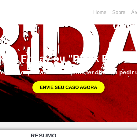
Home
Sobre
Ár
lack Friday ou "Black Fraude
eitos e o que fazer. Você pode ter direito a pedi
ENVIE SEU CASO AGORA
RESUMO