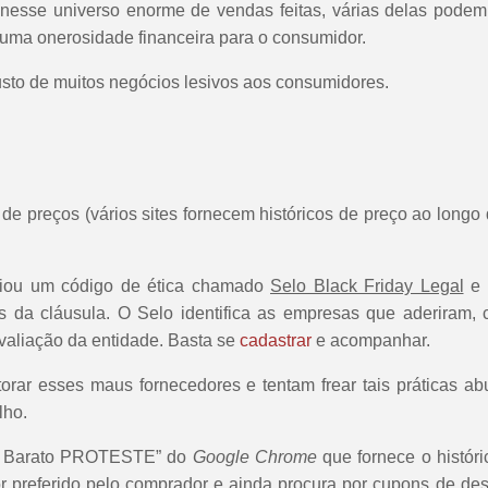
esse universo enorme de vendas feitas, várias delas podem 
 uma onerosidade financeira para o consumidor.
custo de muitos negócios lesivos aos consumidores.
e preços (vários sites fornecem históricos de preço ao longo
iou um código de ética chamado
Selo Black Friday Legal
e 
s da cláusula. O Selo identifica as empresas que aderiram
valiação da entidade. Basta se
cadastrar
e acompanhar.
 esses maus fornecedores e tentam frear tais práticas abus
lho.
ais Barato PROTESTE” do
Google Chrome
que fornece o histór
alor preferido pelo comprador e ainda procura por cupons de 