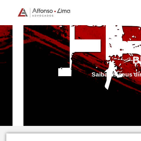
B
Saiba os seus dir