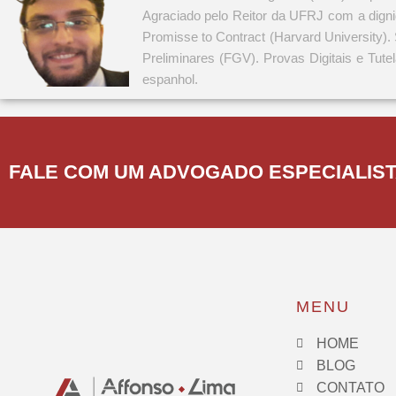
Agraciado pelo Reitor da UFRJ com a dignid
Promisse to Contract (Harvard University). 
Preliminares (FGV). Provas Digitais e Tute
espanhol.
FALE COM UM ADVOGADO ESPECIALIS
MENU
HOME
BLOG
CONTATO