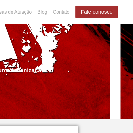
Fale conosco
eas de Atuação
Blog
Contato
"?
r uma indenização!