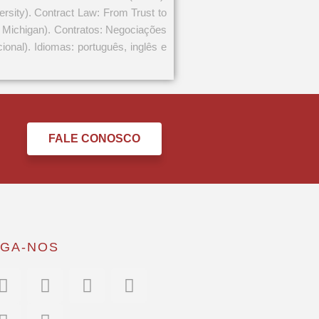
rsity). Contract Law: From Trust to
of Michigan). Contratos: Negociações
onal). Idiomas: português, inglês e
FALE CONOSCO
IGA-NOS