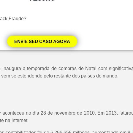
lack Fraude?
ENVIE SEU CASO AGORA
que inaugura a temporada de compras de Natal com significat
 vem se estendendo pelo restante dos países do mundo.
y
aconteceu no dia 28 de novembro de 2010. Em 2013, faturou
e na internet.
os contabilizados foi de 6.296.658 milhões, aumentando em 8,