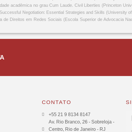
ade acadêmica no grau Cum Laude. Civil Liberties (Princeton Unive
Successful Negotiation: Essential Strategies and Skills (University 
la de Direitos em Redes Sociais (Escola Superior de Advocacia Naci
TA
CONTATO
S
+55 21 9 8134 8147
Av. Rio Branco, 26 - Sobreloja -
Centro, Rio de Janeiro - RJ