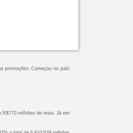
ivas promoções. Começou no país
 R$770 milhões de reais. Já em
37% o total de 5.810.529 milhões